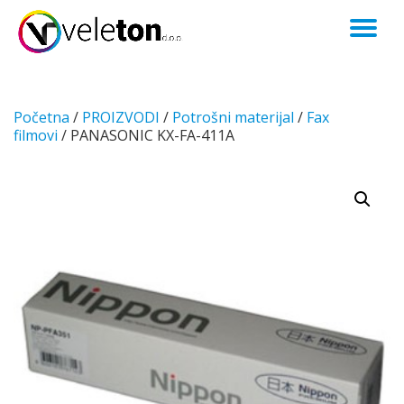
TO
Skip
to
NA
content
Početna
/
PROIZVODI
/
Potrošni materijal
/
Fax
filmovi
/ PANASONIC KX-FA-411A