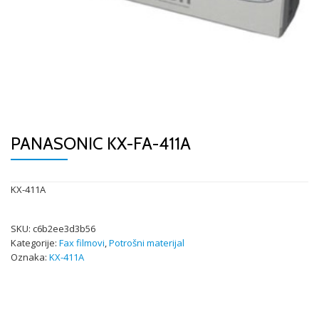
PANASONIC KX-FA-411A
KX-411A
SKU:
c6b2ee3d3b56
Kategorije:
Fax filmovi
,
Potrošni materijal
Oznaka:
KX-411A