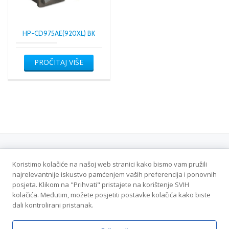
HP-CD975AE(920XL) BK
PROČITAJ VIŠE
Koristimo kolačiće na našoj web stranici kako bismo vam pružili
Politika privatnosti
najrelevantnije iskustvo pamćenjem vaših preferencija i ponovnih
posjeta. Klikom na "Prihvati" pristajete na korištenje SVIH
Veleton DOO - Sva prava zadržana
kolačića. Međutim, možete posjetiti postavke kolačića kako biste
dali kontrolirani pristanak.