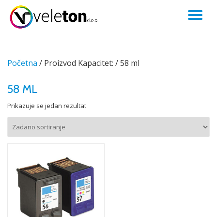
TO
Skip
to
NA
content
Početna
/ Proizvod Kapacitet: / 58 ml
58 ML
Prikazuje se jedan rezultat