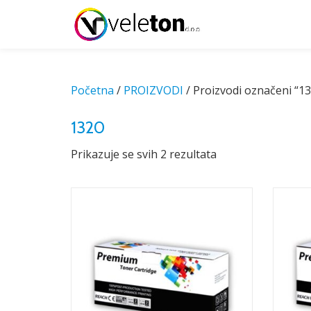
Skip
to
content
Početna
/
PROIZVODI
/ Proizvodi označeni “1
1320
Prikazuje se svih 2 rezultata