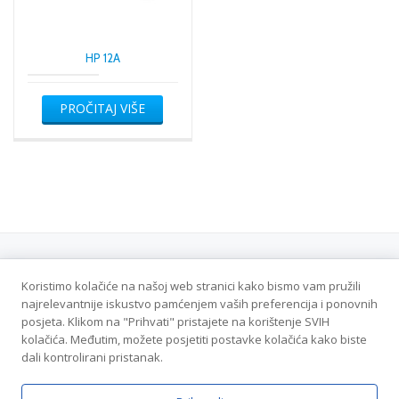
HP 12A
PROČITAJ VIŠE
Koristimo kolačiće na našoj web stranici kako bismo vam pružili
Politika privatnosti
najrelevantnije iskustvo pamćenjem vaših preferencija i ponovnih
posjeta. Klikom na "Prihvati" pristajete na korištenje SVIH
Veleton DOO - Sva prava zadržana
kolačića. Međutim, možete posjetiti postavke kolačića kako biste
dali kontrolirani pristanak.