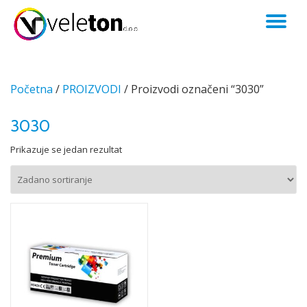
TO
Skip
to
NA
content
Početna
/
PROIZVODI
/ Proizvodi označeni “3030”
3030
Prikazuje se jedan rezultat