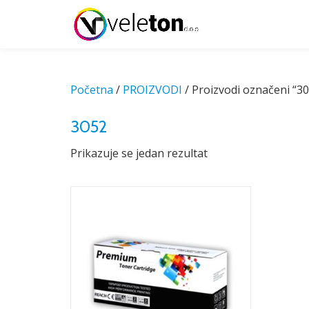
Skip
to
content
Početna
/
PROIZVODI
/ Proizvodi označeni “3
3052
Prikazuje se jedan rezultat