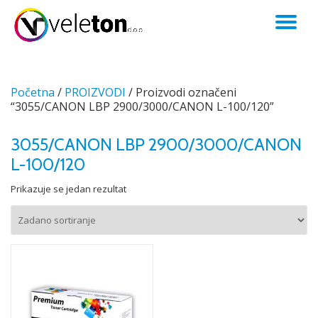
TO
Skip
to
NA
content
Početna
/
PROIZVODI
/ Proizvodi označeni
“3055/CANON LBP 2900/3000/CANON L-100/120”
3055/CANON LBP 2900/3000/CANON
L-100/120
Prikazuje se jedan rezultat