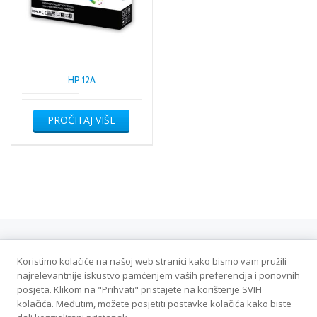
HP 12A
PROČITAJ VIŠE
Koristimo kolačiće na našoj web stranici kako bismo vam pružili
Politika privatnosti
najrelevantnije iskustvo pamćenjem vaših preferencija i ponovnih
posjeta. Klikom na "Prihvati" pristajete na korištenje SVIH
Veleton DOO - Sva prava zadržana
kolačića. Međutim, možete posjetiti postavke kolačića kako biste