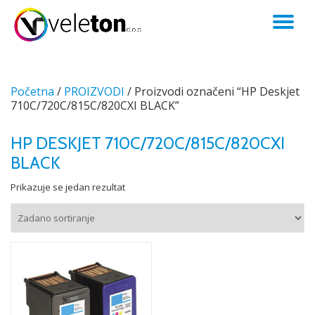
TO
Skip
to
NA
content
Početna
/
PROIZVODI
/ Proizvodi označeni “HP Deskjet
710C/720C/815C/820CXI BLACK”
HP DESKJET 710C/720C/815C/820CXI
BLACK
Prikazuje se jedan rezultat