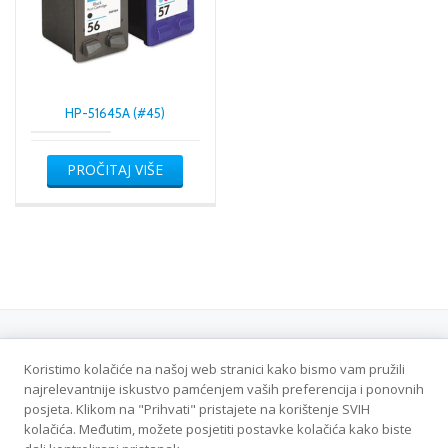
HP-51645A (#45)
PROČITAJ VIŠE
Koristimo kolačiće na našoj web stranici kako bismo vam pružili
Politika privatnosti
najrelevantnije iskustvo pamćenjem vaših preferencija i ponovnih
posjeta. Klikom na "Prihvati" pristajete na korištenje SVIH
Veleton DOO - Sva prava zadržana
kolačića. Međutim, možete posjetiti postavke kolačića kako biste