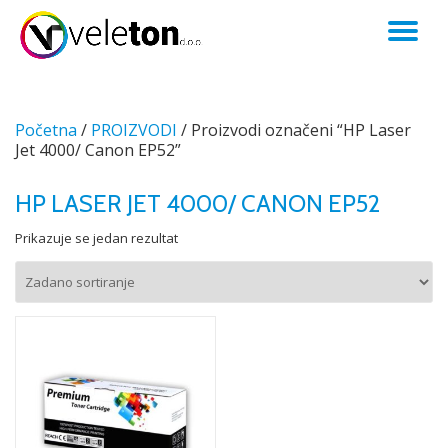
TO
Skip
to
NA
content
Početna
/
PROIZVODI
/ Proizvodi označeni “HP Laser
Jet 4000/ Canon EP52”
HP LASER JET 4000/ CANON EP52
Prikazuje se jedan rezultat