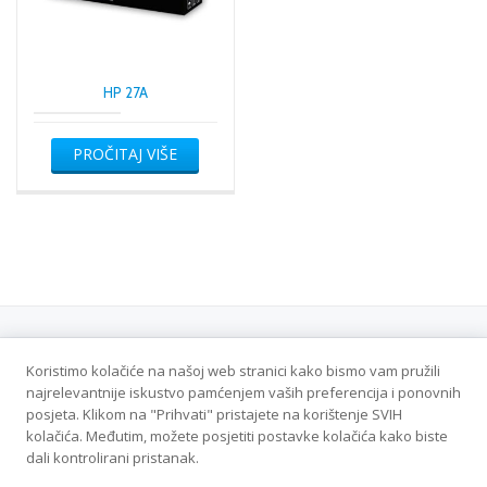
HP 27A
PROČITAJ VIŠE
Koristimo kolačiće na našoj web stranici kako bismo vam pružili
Politika privatnosti
najrelevantnije iskustvo pamćenjem vaših preferencija i ponovnih
posjeta. Klikom na "Prihvati" pristajete na korištenje SVIH
Veleton DOO - Sva prava zadržana
kolačića. Međutim, možete posjetiti postavke kolačića kako biste
dali kontrolirani pristanak.