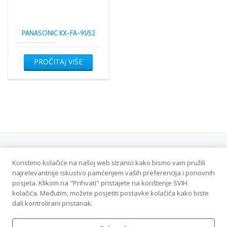
PANASONIC KX-FA-91/52
PROČITAJ VIŠE
Koristimo kolačiće na našoj web stranici kako bismo vam pružili
Politika privatnosti
najrelevantnije iskustvo pamćenjem vaših preferencija i ponovnih
posjeta. Klikom na "Prihvati" pristajete na korištenje SVIH
Veleton DOO - Sva prava zadržana
kolačića. Međutim, možete posjetiti postavke kolačića kako biste
dali kontrolirani pristanak.