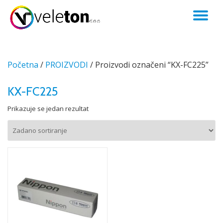
TO
Skip
to
NA
content
Početna
/
PROIZVODI
/ Proizvodi označeni “KX-FC225”
KX-FC225
Prikazuje se jedan rezultat