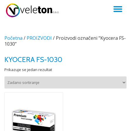
TO
Skip
to
NA
content
Početna
/
PROIZVODI
/ Proizvodi označeni “Kyocera FS-
1030”
KYOCERA FS-1030
Prikazuje se jedan rezultat