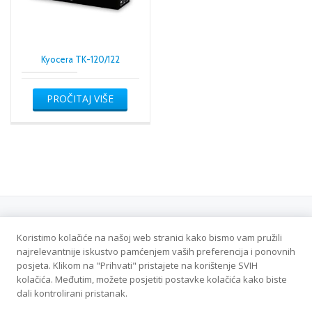
Kyocera TK-120/122
PROČITAJ VIŠE
Koristimo kolačiće na našoj web stranici kako bismo vam pružili
Politika privatnosti
najrelevantnije iskustvo pamćenjem vaših preferencija i ponovnih
posjeta. Klikom na "Prihvati" pristajete na korištenje SVIH
Veleton DOO - Sva prava zadržana
kolačića. Međutim, možete posjetiti postavke kolačića kako biste
dali kontrolirani pristanak.