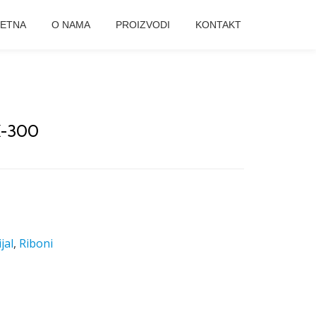
ETNA
O NAMA
PROIZVODI
KONTAKT
X-300
jal
,
Riboni