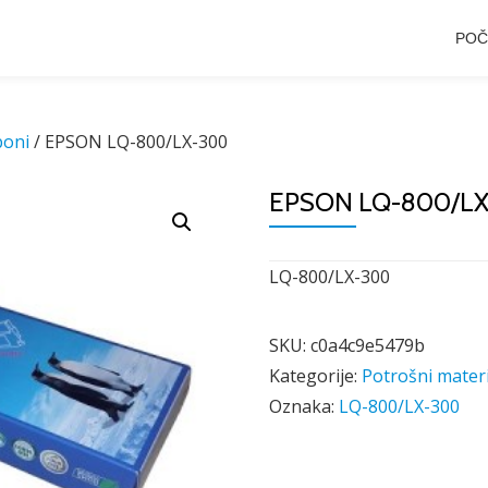
POČ
boni
/ EPSON LQ-800/LX-300
EPSON LQ-800/L
LQ-800/LX-300
SKU:
c0a4c9e5479b
Kategorije:
Potrošni materi
Oznaka:
LQ-800/LX-300