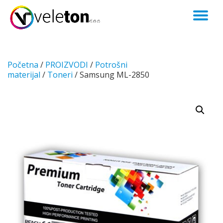
TO
Skip
to
NA
content
Početna
/
PROIZVODI
/
Potrošni
materijal
/
Toneri
/ Samsung ML-2850