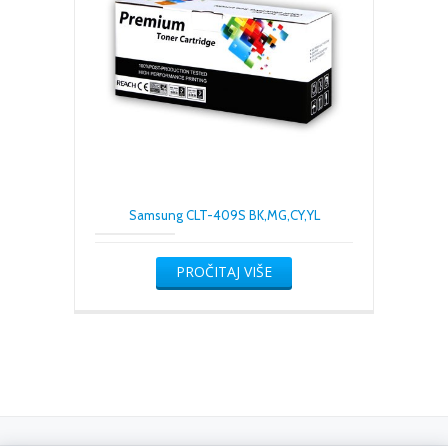
Samsung CLT-409S BK,MG,CY,YL
PROČITAJ VIŠE