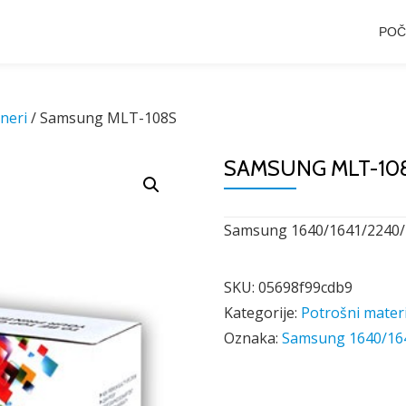
POČ
neri
/ Samsung MLT-108S
SAMSUNG MLT-10
Samsung 1640/1641/2240/
SKU:
05698f99cdb9
Kategorije:
Potrošni materi
Oznaka:
Samsung 1640/16