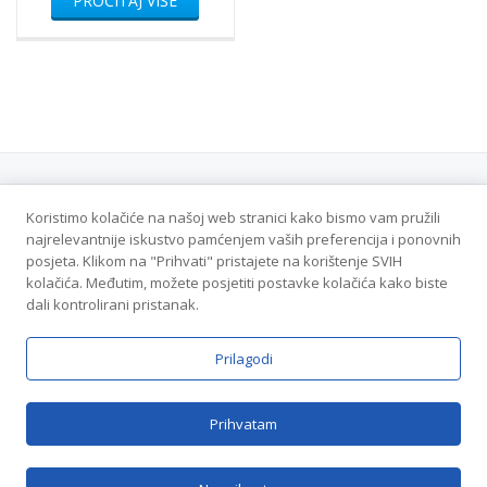
PROČITAJ VIŠE
Koristimo kolačiće na našoj web stranici kako bismo vam pružili
Politika privatnosti
najrelevantnije iskustvo pamćenjem vaših preferencija i ponovnih
posjeta. Klikom na "Prihvati" pristajete na korištenje SVIH
Veleton DOO - Sva prava zadržana
kolačića. Međutim, možete posjetiti postavke kolačića kako biste
dali kontrolirani pristanak.
SECONDARY
Prilagodi
POČETNA
O NAMA
PROIZVODI
KONTAKT
MENU
Prihvatam
Parallax One
powered by
WordPress