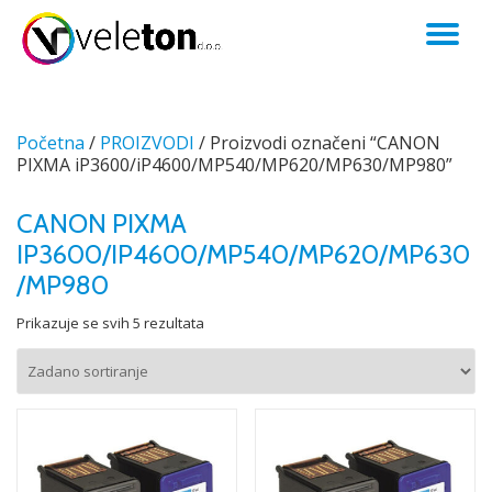
TO
Skip
to
NA
content
Početna
/
PROIZVODI
/ Proizvodi označeni “CANON
PIXMA iP3600/iP4600/MP540/MP620/MP630/MP980”
CANON PIXMA
IP3600/IP4600/MP540/MP620/MP630
/MP980
Prikazuje se svih 5 rezultata