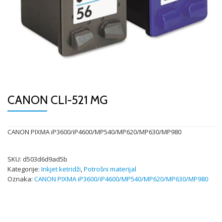
CANON CLI-521 MG
CANON PIXMA iP3600/iP4600/MP540/MP620/MP630/MP980
SKU:
d503d6d9ad5b
Kategorije:
Inkjet ketridži
,
Potrošni materijal
Oznaka:
CANON PIXMA iP3600/iP4600/MP540/MP620/MP630/MP980