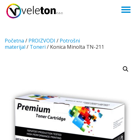
TO
Skip
to
NA
content
Početna
/
PROIZVODI
/
Potrošni
materijal
/
Toneri
/ Konica Minolta TN-211