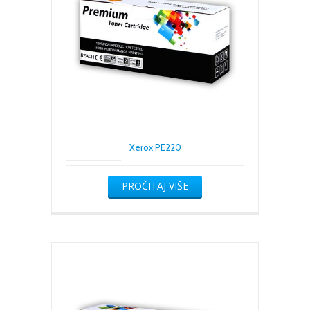
Xerox PE220
PROČITAJ VIŠE