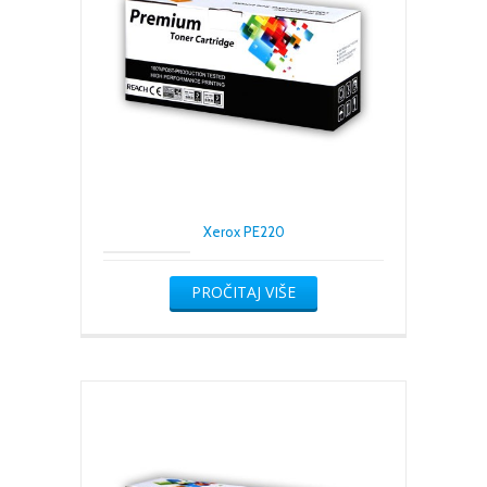
Xerox PE220
PROČITAJ VIŠE