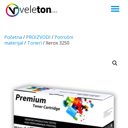
TO
Skip
to
NA
content
Početna
/
PROIZVODI
/
Potrošni
materijal
/
Toneri
/ Xerox 3250