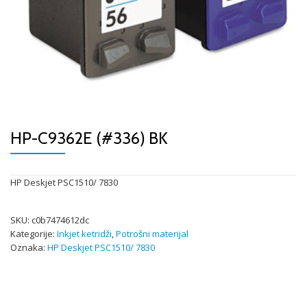
HP-C9362E (#336) BK
HP Deskjet PSC1510/ 7830
SKU:
c0b7474612dc
Kategorije:
Inkjet ketridži
,
Potrošni materijal
Oznaka:
HP Deskjet PSC1510/ 7830